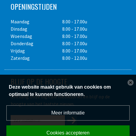
OPENINGSTIJDEN
Maandag
8.00 - 17.00u
Dinsdag
8.00 - 17.00u
Woensdag
8.00 - 17.00u
Donderdag
8.00 - 17.00u
Vrijdag
8.00 - 17.00u
Zaterdag
8.00 - 12.00u
BLIJF OP DE HOOGTE
Deze website maakt gebruik van cookies om
optimaal te kunnen functioneren.
Ontvang onze digitale nieuwsbrief en blijf op de
hoogte van het laatste nieuws.
Meer informatie
Cookies accepteren