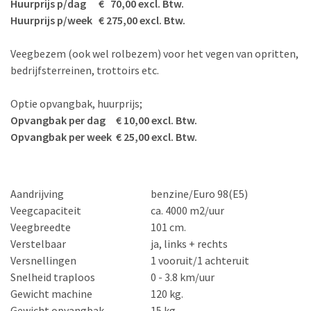
Huurprijs p/dag € 70,00 excl. Btw.
Huurprijs p/week € 275,00 excl. Btw.
Veegbezem (ook wel rolbezem) voor het vegen van opritten,
bedrijfsterreinen, trottoirs etc.
Optie opvangbak, huurprijs;
Opvangbak per dag € 10,00 excl. Btw.
Opvangbak per week € 25,00 excl. Btw.
Aandrijving
benzine/Euro 98(E5)
Veegcapaciteit
ca. 4000 m2/uur
Veegbreedte
101 cm.
Verstelbaar
ja, links + rechts
Versnellingen
1 vooruit/1 achteruit
Snelheid traploos
0 - 3.8 km/uur
Gewicht machine
120 kg.
Gewicht opvangbak
15 kg.