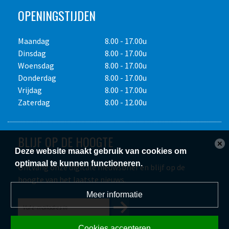
OPENINGSTIJDEN
Maandag
8.00 - 17.00u
Dinsdag
8.00 - 17.00u
Woensdag
8.00 - 17.00u
Donderdag
8.00 - 17.00u
Vrijdag
8.00 - 17.00u
Zaterdag
8.00 - 12.00u
BLIJF OP DE HOOGTE
Deze website maakt gebruik van cookies om
optimaal te kunnen functioneren.
Ontvang onze digitale nieuwsbrief en blijf op de
hoogte van het laatste nieuws.
Meer informatie
Cookies accepteren