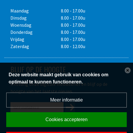
Maandag
8.00 - 17.00u
Dinsdag
8.00 - 17.00u
Woensdag
8.00 - 17.00u
Donderdag
8.00 - 17.00u
Vrijdag
8.00 - 17.00u
Zaterdag
8.00 - 12.00u
BLIJF OP DE HOOGTE
Deze website maakt gebruik van cookies om
optimaal te kunnen functioneren.
Ontvang onze digitale nieuwsbrief en blijf op de
hoogte van het laatste nieuws.
Meer informatie
Cookies accepteren