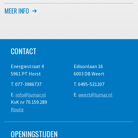
Alle bedragen zijn in euro's en exclusief transport, e.v.t.
MEER INFO
brandstofverbruik, schoonmaakkosten en 21% Btw. Dagprijs
maximaal acht draaiuren, weekprijs maximaal veertig
draaiuren. Prijswijzigingen voorbehouden. Gebruik op eigen
risico. Het is de verplichting van de
huurder/gebruiker de vereiste P.B.M. te dragen. Overige
CONTACT
voorwaarden op aanvraag.
Energiestraat 4
Edisonlaan 16
5961 PT Horst
6003 DB Weert
T. 077-3986737
T. 0495-531207
E.
info@lumar.nl
E.
weert@lumar.nl
KvK nr 70.159.289
Route
OPENINGSTIJDEN