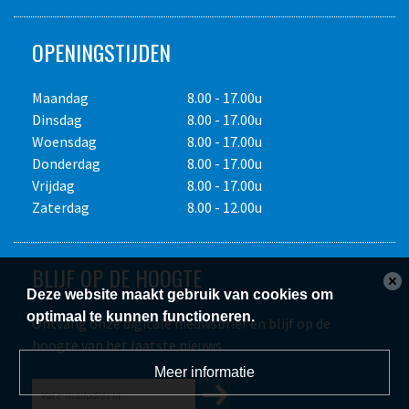
OPENINGSTIJDEN
Maandag
8.00 - 17.00u
Dinsdag
8.00 - 17.00u
Woensdag
8.00 - 17.00u
Donderdag
8.00 - 17.00u
Vrijdag
8.00 - 17.00u
Zaterdag
8.00 - 12.00u
BLIJF OP DE HOOGTE
Deze website maakt gebruik van cookies om
optimaal te kunnen functioneren.
Ontvang onze digitale nieuwsbrief en blijf op de
hoogte van het laatste nieuws.
Meer informatie