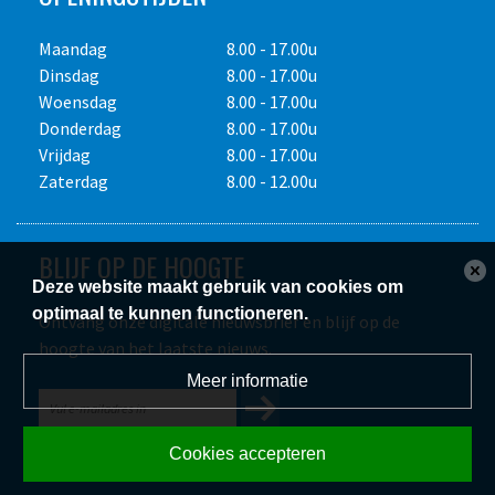
Alle bedragen zijn in euro's en exclusief transport, e.v.t.
Maandag
8.00 - 17.00u
brandstofverbruik, schoonmaakkosten en 21% Btw. Dagprijs
Dinsdag
8.00 - 17.00u
maximaal acht draaiuren, weekprijs maximaal veertig
Woensdag
8.00 - 17.00u
draaiuren. Prijswijzigingen voorbehouden. Gebruik op eigen
Donderdag
8.00 - 17.00u
risico. Het is de verplichting van de
Vrijdag
8.00 - 17.00u
huurder/gebruiker de vereiste P.B.M. te dragen. Overige
Zaterdag
8.00 - 12.00u
voorwaarden op aanvraag.
BLIJF OP DE HOOGTE
Deze website maakt gebruik van cookies om
optimaal te kunnen functioneren.
Ontvang onze digitale nieuwsbrief en blijf op de
hoogte van het laatste nieuws.
Meer informatie
Cookies accepteren