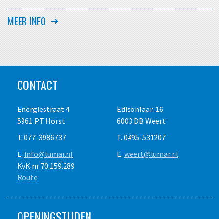
- Extreem lichtgewicht
- Gemakkelijk in gebruik
MEER INFO
- Flexibel koppelbaar systeem
- Groot drijf- en draagvermogen
- Ook toegankelijk te maken voor rolstoelen
CONTACT
Materiaal
aluminium/polyethyleen
Draagvermogen ca.
400 kg. per ponton
Energiestraat 4
Edisonlaan 16
Gewicht
89 kg. p/stuk
5961 PT Horst
6003 DB Weert
Zelftransport mogelijk
ja
T. 077-3986737
T. 0495-531207
Transportafmeting LxBxH
420 x 120 x 22 cm.
E.
info@lumar.nl
E.
weert@lumar.nl
KvK nr 70.159.289
Route
Precieze uitvoering en afmeting afhankelijk van het
beschikbare type.
OPENINGSTIJDEN