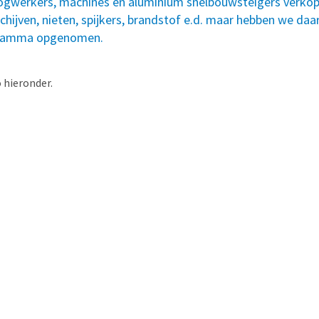
ogwerkers, machines en aluminium snelbouwsteigers verkope
chijven, nieten, spijkers, brandstof e.d. maar hebben we da
ogramma opgenomen.
 hieronder.