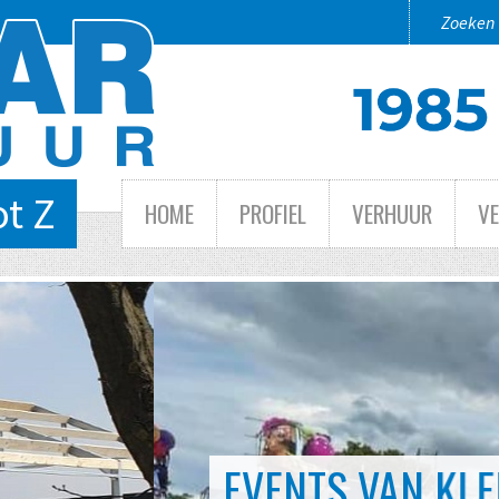
ot Z
HOME
PROFIEL
VERHUUR
V
 TOT GROOT