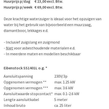
Huurprijs p/dag € 23,00 excl. Btw.
Huurprijs p/week € 69,00 excl. Btw.
Deze krachtige waterzuiger is ideaal voor het opzuigen van
water bij het gebruik van bijvoorbeeld een muurzaag,
diamantboor, lekkages e.d.
- Inclusief zuigslang en zuigmond
-
Niet
voor asbesthoudende materialen e.d.
- In meerdere maten en modellen beschikbaar
Eibenstock SS1401L o.g. *
Aansluitspanning
230V/3p
Opgenomen vermogen **
max. 1.25 kW
Opgenomen vermogen ***
max. 3.6 kW
Aansluitwaarde stopcontact*
max. 0.1-2.6 kW
Lengte aansluitkabel
5 meter
Inhoud bruto
ca. 25 liter