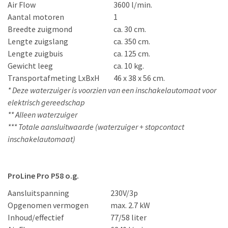
Air Flow
3600 l/min.
Aantal motoren
1
Breedte zuigmond
ca. 30 cm.
Lengte zuigslang
ca. 350 cm.
Lengte zuigbuis
ca. 125 cm.
Gewicht leeg
ca. 10 kg.
Transportafmeting LxBxH
46 x 38 x 56 cm.
* Deze waterzuiger is voorzien van een inschakelautomaat voor
elektrisch gereedschap
** Alleen waterzuiger
*** Totale aansluitwaarde (waterzuiger + stopcontact
inschakelautomaat)
ProLine Pro P58 o.g.
Aansluitspanning
230V/3p
Opgenomen vermogen
max. 2.7 kW
Inhoud/effectief
77/58 liter