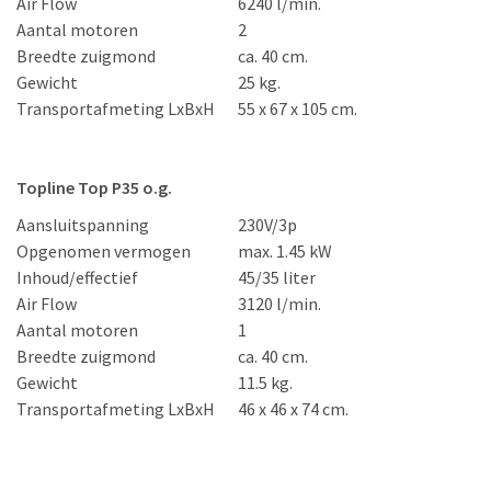
Air Flow
6240 l/min.
Aantal motoren
2
Breedte zuigmond
ca. 40 cm.
Gewicht
25 kg.
Transportafmeting LxBxH
55 x 67 x 105 cm.
Topline Top P35 o.g.
Aansluitspanning
230V/3p
Opgenomen vermogen
max. 1.45 kW
Inhoud/effectief
45/35 liter
Air Flow
3120 l/min.
Aantal motoren
1
Breedte zuigmond
ca. 40 cm.
Gewicht
11.5 kg.
Transportafmeting LxBxH
46 x 46 x 74 cm.