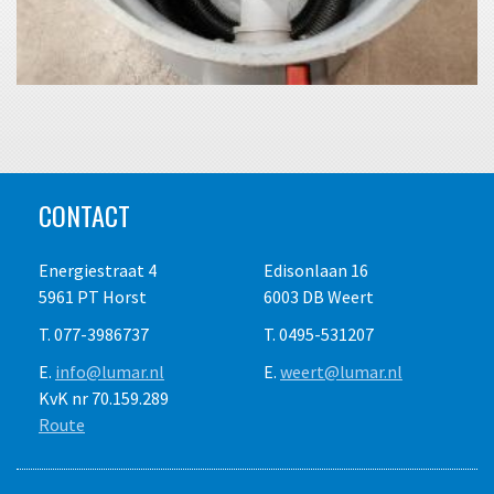
CONTACT
Energiestraat 4
Edisonlaan 16
5961 PT Horst
6003 DB Weert
T. 077-3986737
T. 0495-531207
E.
info@lumar.nl
E.
weert@lumar.nl
KvK nr 70.159.289
Route