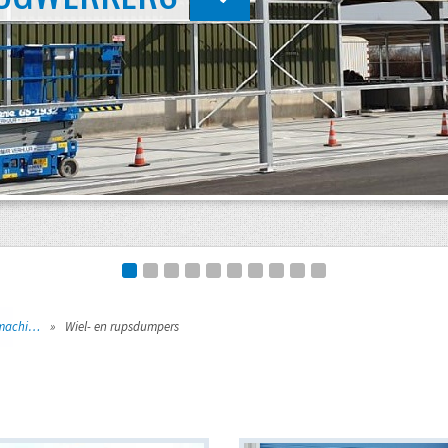
Grondwerk & graafmachines
»
Wiel- en rupsdumpers