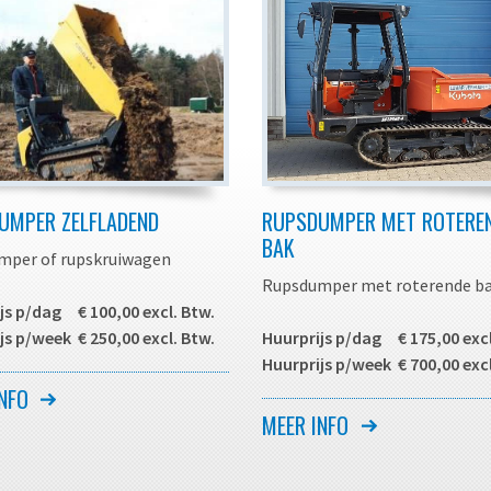
UMPER ZELFLADEND
RUPSDUMPER MET ROTERE
BAK
mper of rupskruiwagen
Rupsdumper met roterende b
js p/dag € 100,00 excl. Btw.
js p/week € 250,00 excl. Btw.
Huurprijs p/dag € 175,00 excl
Huurprijs p/week € 700,00 excl
ngedreven compacte
NFO
 waarmee u eenvoudig grond,
Zelf aangedreven machine wa
MEER INFO
enen e.d. kunt verplaatsen.
eenvoudig grond, puin, stenen 
kunt verplaatsen.