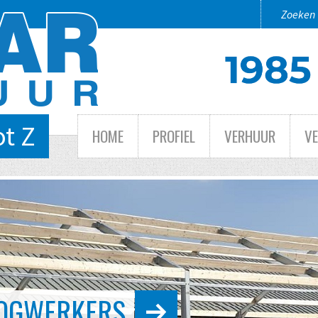
ot Z
HOME
PROFIEL
VERHUUR
V
 TOT GROOT