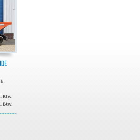
NDE
ak
. Btw.
. Btw.
armee u
e.d.