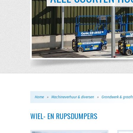
Home
»
Machineverhuur & diversen
»
WIEL- EN RUPSDUMPERS