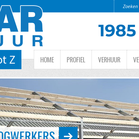
ot Z
HOME
PROFIEL
VERHUUR
V
N TOT GROOT