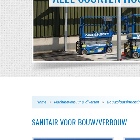
Home
»
Machineverhuur & diversen
»
Bouwplaatsinrichtin
SANITAIR VOOR BOUW/VERBOUW