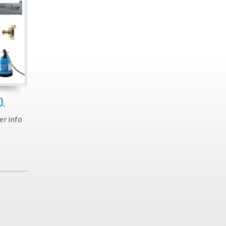
D.
er info