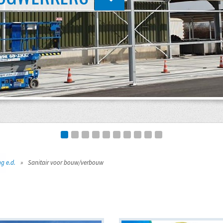
g e.d.
»
Sanitair voor bouw/verbouw