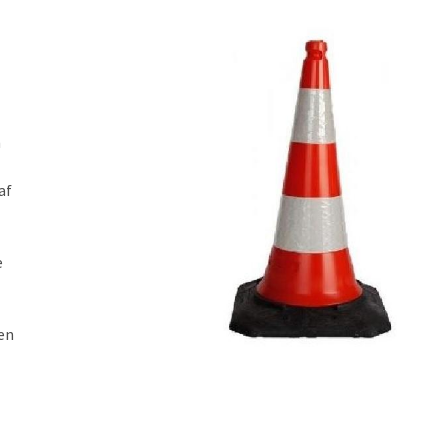
n
af
e
 en