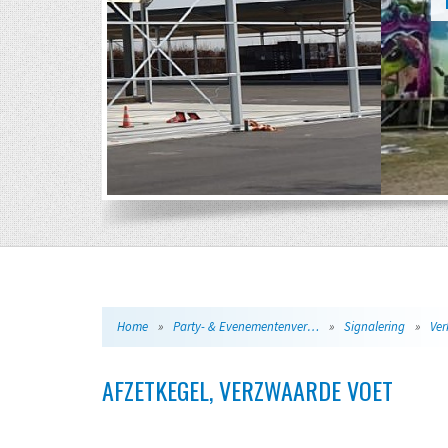
Home
»
Party- & Evenementenverhuur
»
Signalering
»
Ver
AFZETKEGEL, VERZWAARDE VOET