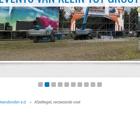
keersborden e.d.
»
Afzetkegel, verzwaarde voet