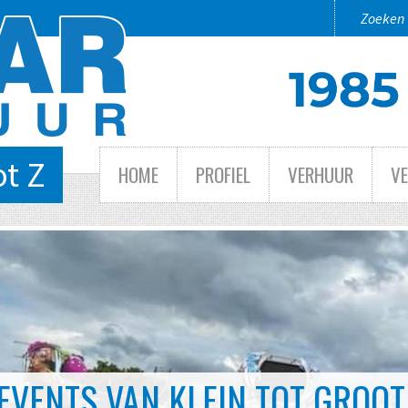
ot Z
HOME
PROFIEL
VERHUUR
V
 TOT GROOT