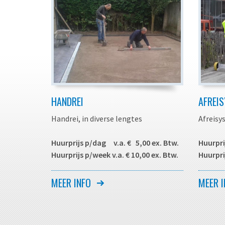
HANDREI
AFREI
Handrei, in diverse lengtes
Afreisy
Huurprijs p/dag v.a. € 5,00 ex. Btw.
Huurpri
Huurprijs p/week v.a. € 10,00 ex. Btw.
Huurpri
Aluminium rei voor het egaliseren van
Afreisy
MEER INFO
MEER I
het zandbed bij het leggen van
tempo e
bestrating of gazon of het egaliseren
het leg
van vloerspecie bij het maken van een
geschik