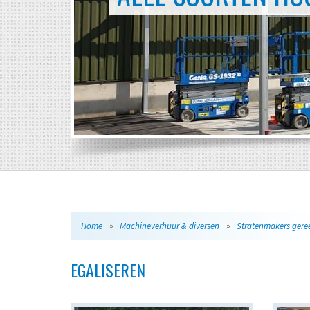
Home
»
Machineverhuur & diversen
»
EGALISEREN