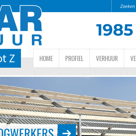
ot Z
HOME
PROFIEL
VERHUUR
V
 TOT GROOT