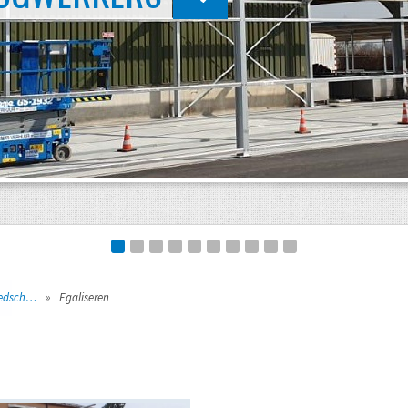
Stratenmakers gereedschap
»
Egaliseren