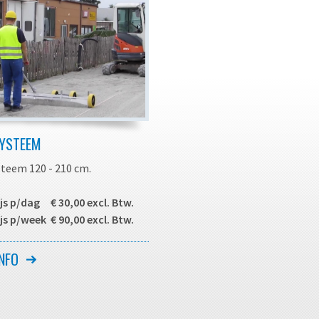
SYSTEEM
steem 120 - 210 cm.
js p/dag € 30,00 excl. Btw.
js p/week € 90,00 excl. Btw.
steem voor het in een razend
NFO
galiseren van het zandbed bij
gen van bestrating, het
t maken van het grondbed