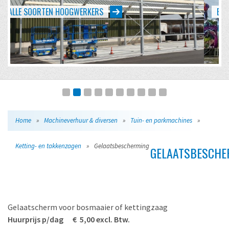
EVENTS VAN KLEIN TOT GROOT
Home
»
Machineverhuur & diversen
»
Tuin- en parkmachines
»
Ketting- en takkenzagen
»
Gelaatsbescherming
GELAATSBESCHE
Gelaatscherm voor bosmaaier of kettingzaag
Huurprijs p/dag € 5,00 excl. Btw.