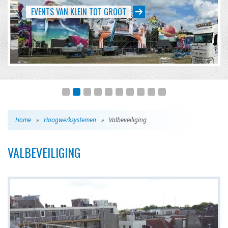
EVENTS VAN KLEIN TOT GROOT
Home
»
Hoogwerksystemen
»
Valbeveiliging
VALBEVEILIGING