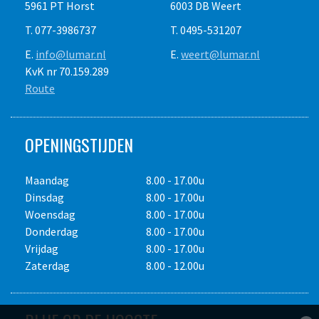
5961 PT Horst
6003 DB Weert
De sluithaak aan de bovenzijde dient te worden verbonden
veertig draaiuren. Prijswijzigingen voorbehouden. Gebruik op
T. 077-3986737
T. 0495-531207
met een verankeringspunt en het andere uiteinde dient te
eigen risico. Het is de verplichting van de
worden verbonden aan een bevestigingspunt van een harnas
huurder/gebruiker de vereiste P.B.M. te dragen. Overige
E.
info@lumar.nl
E.
weert@lumar.nl
(exclusief). Het verankeringspunt van het apparaat moet
voorwaarden op aanvraag.
KvK nr 70.159.289
zich boven de gebruiker bevinden en conform de norm EN
Route
795 zijn (minimum weerstand: R>12kN - EN 795:2012).
OPENINGSTIJDEN
Lengte staalkabel
10 meter
Dikte staalkabel
Ø 4 mm.
Maandag
8.00 - 17.00u
Belastbaat verticaal gebruik
max. 140 kg.
Dinsdag
8.00 - 17.00u
Geschikt voor
1 persoon
Woensdag
8.00 - 17.00u
Aanslagpunt draaibaar
360°
Donderdag
8.00 - 17.00u
Gewicht
4.2 kg.
Vrijdag
8.00 - 17.00u
Transportafmetingen LxBxH
41 x 25 x 9.5 cm.
Zaterdag
8.00 - 12.00u
Alle bedragen zijn in euro's en exclusief transport, e.v.t.