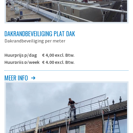
DAKRANDBEVEILIGING PLAT DAK
Dakrandbeveiliging per meter
Huurprijs p/dag € 4,00 excl. Btw.
Huurprijs p/week € 4,00 excl. Btw.
- Aluminium dakrandbeveiliging (reling)
MEER INFO
- Toepassing: plat dak
- Huurprijs per meter
- Te huur per 3 meter
Minimale lengte
3 meter
Gewicht ballastblokken
15 kg. p/stuk