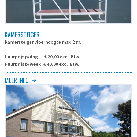
KAMERSTEIGER
Kamersteiger vloerhoogte max. 2 m.
Huurprijs p/dag € 20,00 excl. Btw.
Huurprijs p/week
€ 40,00 excl. Btw.
- Opvouwbaar
MEER INFO
- Optie: opzetstuk/veiligheidsreling, zie onder
Maximale vloerhoogte
200 cm.
Maximale werkhoogte
400 cm.
Platform breedte
61 cm.
Platform lengte
173 cm.