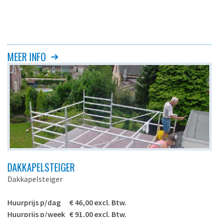
eigen risico. Het is de verplichting van de
huurder/gebruiker de vereiste P.B.M. te dragen. Overige
voorwaarden op aanvraag.
MEER INFO
DAKKAPELSTEIGER
Dakkapelsteiger
Huurprijs p/dag € 46,00 excl. Btw.
Huurprijs p/week € 91,00 excl. Btw.