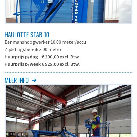
HAULOTTE STAR 10
Eenmanshoogwerker 10.00 meter/accu
Zijdelingsbereik 3.00 meter
Huurprijs p/dag € 200,00 excl. Btw.
Huurprijs p/week € 525,00 excl. Btw.
- Zelfrijdend
MEER INFO
- Met roterende jib
Haulotte Star 10
Maximale werkhoogte
10.00 meter
Maximale platformhoogte
8.00 meter
Zijdelingsbereik
3.00 meter