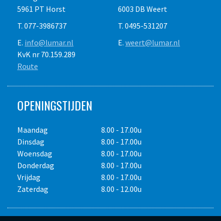
Info volgens opgave fabrikant.
5961 PT Horst
6003 DB Weert
T. 077-3986737
T. 0495-531207
E.
info@lumar.nl
E.
weert@lumar.nl
Alle bedragen zijn in euro's en exclusief transport, e.v.t.
KvK nr 70.159.289
brandstofverbruik, diamantslijtage of slijpkosten,
Route
accessoires, toeslag voor schade afkoopregeling en 21% Btw.
Dagprijs maximaal acht draaiuren, weekprijs maximaal
veertig draaiuren. Prijswijzigingen voorbehouden. Gebruik op
OPENINGSTIJDEN
eigen risico. Het is de verplichting van de
huurder/gebruiker de vereiste P.B.M. te dragen. Overige
Maandag
8.00 - 17.00u
voorwaarden op aanvraag.
Dinsdag
8.00 - 17.00u
Woensdag
8.00 - 17.00u
Donderdag
8.00 - 17.00u
Vrijdag
8.00 - 17.00u
Zaterdag
8.00 - 12.00u