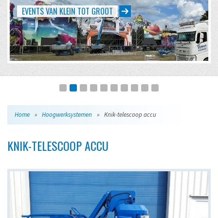
EVENTS VAN KLEIN TOT GROOT
Home
»
Hoogwerksystemen
»
Knik-telescoop accu
KNIK-TELESCOOP ACCU