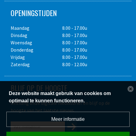
OPENINGSTIJDEN
Maandag
8.00 - 17.00u
Dinsdag
8.00 - 17.00u
Woensdag
8.00 - 17.00u
Donderdag
8.00 - 17.00u
Vrijdag
8.00 - 17.00u
Zaterdag
8.00 - 12.00u
BLIJF OP DE HOOGTE
Deze website maakt gebruik van cookies om
optimaal te kunnen functioneren.
Ontvang onze digitale nieuwsbrief en blijf op de
hoogte van het laatste nieuws.
Meer informatie