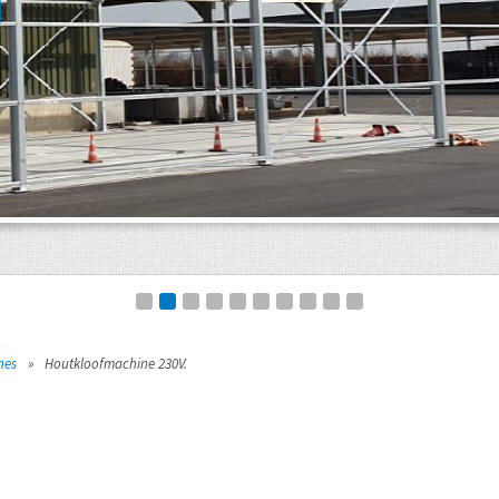
nes
»
Houtkloofmachine 230V.