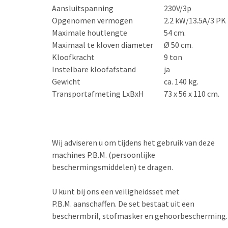
Aansluitspanning
230V/3p
Opgenomen vermogen
2.2 kW/13.5A/3 PK
Maximale houtlengte
54 cm.
Maximaal te kloven diameter
Ø 50 cm.
Kloofkracht
9 ton
Instelbare kloofafstand
ja
Gewicht
ca. 140 kg.
Transportafmeting LxBxH
73 x 56 x 110 cm.
Wij adviseren u om tijdens het gebruik van deze
machines P.B.M. (persoonlijke
beschermingsmiddelen) te dragen.
U kunt bij ons een veiligheidsset met
P.B.M. aanschaffen. De set bestaat uit een
beschermbril, stofmasker en gehoorbescherming.