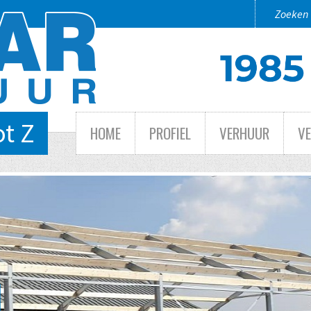
ot Z
HOME
PROFIEL
VERHUUR
V
 TOT GROOT