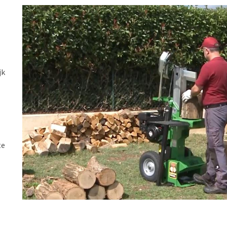
jk
te