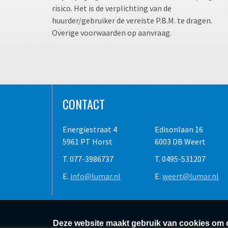
risico. Het is de verplichting van de
huurder/gebruiker de vereiste P.B.M. te dragen.
Overige voorwaarden op aanvraag.
CONTACT
Energiestraat 4
Edisonlaan 16
5961 PT Horst
6003 DB Weert
T. 077-3986737
T. 0495-531207
E.
info@lumar.nl
E.
weert@lumar.nl
Deze website maakt gebruik van cookies om o