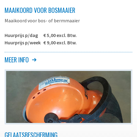
Brandstof
Stihl-mix
MAAIKOORD VOOR BOSMAAIER
Inhoud brandstoftank
0.64 liter
Ze zijn verkrijgbaar in twee verschillende
Geluidsproductie (ISO 7917)
ca. 95 dB(A)
vermogensuitvoeringen, een lichter model, geschikt voor
Maaikoord voor bos- of bermmaaier
Gewicht
6.3 kg.
gras en een zwaarder model welke daarnaast ook geschikt is
Transportafmeting LxBxH
185 x 67 x 43 cm.
voor aanplant/struikgewas.
Huurprijs p/dag € 5,00 excl. Btw.
Huurprijs p/week € 9,00 excl. Btw.
Leverbaar met maaiblad , zaagblad of
koord
Voor het maaien met de bos- of bermmaaier van gras langs
MEER INFO
Wij adviseren u om tijdens het gebruik van deze machines
- Licht van gewicht
bestrating, muren e.d. kunt u het beste het maaikoord
P.B.M. (persoonlijke beschermingsmiddelen) te dragen.
- Met ergonomisch draagsysteem
gebruiken.
- Veiligheidshelm/gelaatkap bij te huren,
klik hier
U kunt bij ons een veiligheidsset met P.B.M. aanschaffen. De
set bestaat uit een beschermbril, stofmasker en
- Huurprijs is inclusief één vulling maaikoord maar exclusief
gehoorbescherming.
Stihl FS400 o.g.
de bosmaaier.
- Extra vulling maaikoord € 5,00 excl. Btw.
Voor meer info, klik op onderstaande afbeelding.
Aandrijving
benzine motor
Motorvermogen
1.9 kW/2.6 PK
Brandstof
Stihl-mix
GELAATSBESCHERMING
Inhoud brandstoftank
0.67 liter