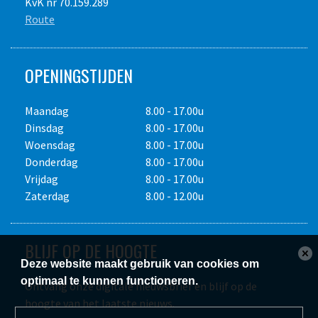
KvK nr 70.159.289
brandstofverbruik, diamantslijtage of slijpkosten,
Route
Alle bedragen zijn in euro's en exclusief transport, e.v.t.
accessoires, toeslag voor schade afkoopregeling en 21% Btw.
brandstofverbruik, diamantslijtage of slijpkosten,
Dagprijs maximaal acht draaiuren, weekprijs maximaal
accessoires, toeslag voor schade afkoopregeling en 21% Btw.
veertig draaiuren. Prijswijzigingen voorbehouden. Gebruik op
OPENINGSTIJDEN
Dagprijs maximaal acht draaiuren, weekprijs maximaal
eigen risico. Het is de verplichting van de
veertig draaiuren. Prijswijzigingen voorbehouden. Gebruik op
huurder/gebruiker de vereiste P.B.M. te dragen. Overige
eigen risico. Het is de verplichting van de
Maandag
8.00 - 17.00u
voorwaarden op aanvraag.
Alle bedragen zijn in euro's en exclusief transport, e.v.t.
huurder/gebruiker de vereiste P.B.M. te dragen. Overige
Dinsdag
8.00 - 17.00u
brandstofverbruik, diamantslijtage of slijpkosten,
voorwaarden op aanvraag.
Woensdag
8.00 - 17.00u
accessoires, toeslag voor schade afkoopregeling en 21% Btw.
Donderdag
8.00 - 17.00u
Dagprijs maximaal acht draaiuren, weekprijs maximaal
Vrijdag
8.00 - 17.00u
veertig draaiuren. Prijswijzigingen voorbehouden. Gebruik op
Zaterdag
8.00 - 12.00u
eigen risico. Het is de verplichting van de
huurder/gebruiker de vereiste P.B.M. te dragen. Overige
voorwaarden op aanvraag.
BLIJF OP DE HOOGTE
Deze website maakt gebruik van cookies om
optimaal te kunnen functioneren.
Ontvang onze digitale nieuwsbrief en blijf op de
hoogte van het laatste nieuws.