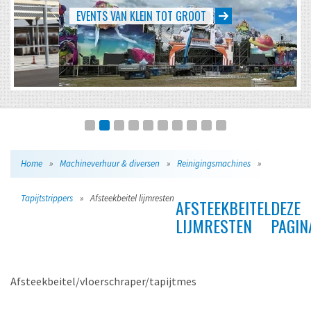
EVENTS VAN KLEIN TOT GROOT
Home
»
Machineverhuur & diversen
»
Reinigingsmachines
»
Tapijtstrippers
»
Afsteekbeitel lijmresten
AFSTEEKBEITEL
DEZE
LIJMRESTEN
PAGIN
Afsteekbeitel/vloerschraper/tapijtmes