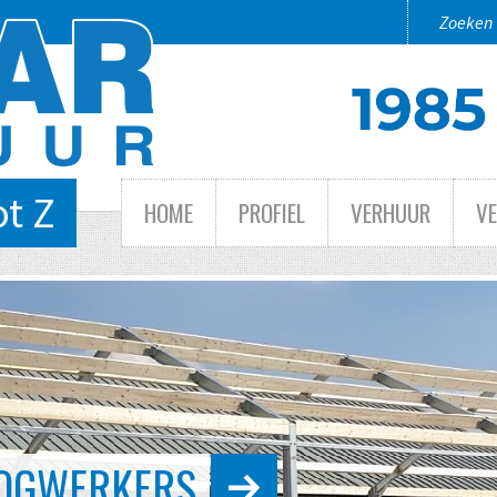
ot Z
HOME
PROFIEL
VERHUUR
V
 TOT GROOT