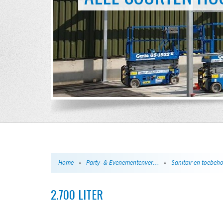
Home
»
Party- & Evenementenverhuur
»
Sanitair en toebeh
2.700 LITER