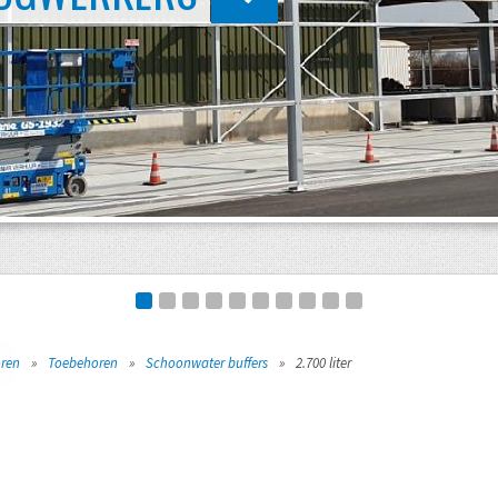
oren
»
Toebehoren
»
Schoonwater buffers
»
2.700 liter