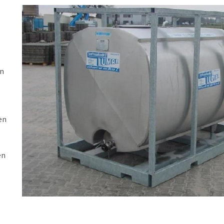
an
en
en