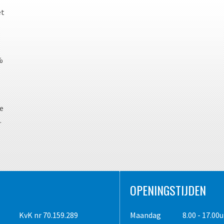
et
%
te
.
OPENINGSTIJDEN
KvK nr 70.159.289
Maandag
8.00 - 17.00u