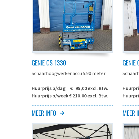
GENIE GS 1330
GENIE 
Schaarhoogwerker accu 5.90 meter
Schaarh
Huurprijs p/dag € 95,00 excl. Btw.
Huurpri
Huurprijs p/week € 210,00 excl. Btw.
Huurpri
MEER INFO
MEER I
Genie GS-1330
Genie G
Maximale werkhoogte
5.90 meter
Maxima
Maximale
Maxima
3.90 meter