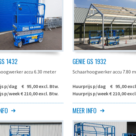
GS 1432
GENIE GS 1932
oogwerker accu 6.30 meter
Schaarhoogwerker accu 7.80 m
js p/dag € 95,00 excl. Btw.
Huurprijs p/dag € 95,00 excl
js p/week € 210,00 excl. Btw.
Huurprijs p/week € 210,00 excl
NFO
MEER INFO
S-1432
Genie GS-1932
le werkhoogte *
6.30 meter
Maximale werkhoogte
7.80
le
Maximale
4.30 meter
5.80