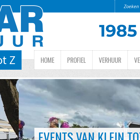
ot Z
HOME
PROFIEL
VERHUUR
V
 TOT GROOT