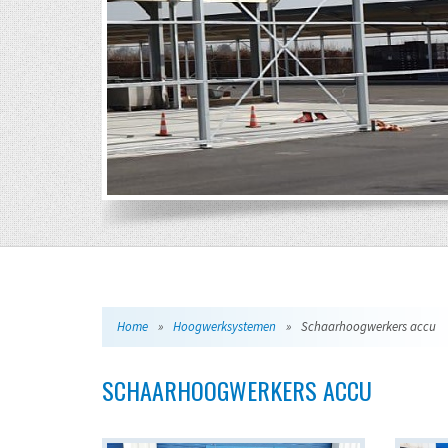
Home
»
Hoogwerksystemen
»
Schaarhoogwerkers accu
SCHAARHOOGWERKERS ACCU