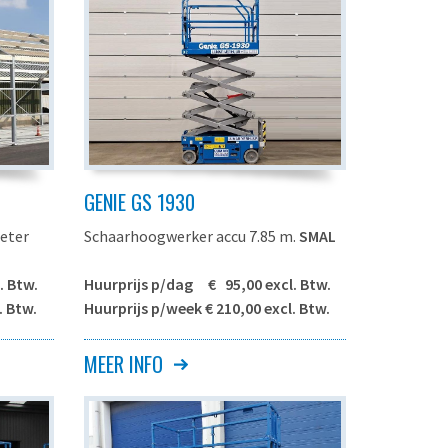
GENIE GS 1930
eter
Schaarhoogwerker accu 7.85 m.
SMAL
. Btw.
Huurprijs p/dag € 95,00 excl. Btw.
. Btw.
Huurprijs p/week € 210,00 excl. Btw.
MEER INFO
Genie GS-1930
 meter
Maximale werkhoogte
7.85 meter
Maximale
 meter
5.85 meter