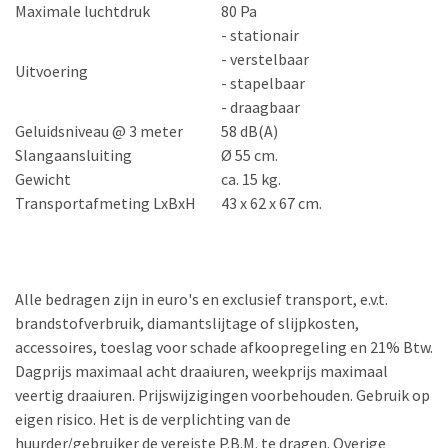
Maximale luchtdruk
80 Pa
- stationair
- verstelbaar
Uitvoering
- stapelbaar
- draagbaar
Geluidsniveau @ 3 meter
58 dB(A)
Slangaansluiting
Ø 55 cm.
Gewicht
ca. 15 kg.
Transportafmeting LxBxH
43 x 62 x 67 cm.
Alle bedragen zijn in euro's en exclusief transport, e.v.t.
brandstofverbruik, diamantslijtage of slijpkosten,
accessoires, toeslag voor schade afkoopregeling en 21% Btw.
Dagprijs maximaal acht draaiuren, weekprijs maximaal
veertig draaiuren. Prijswijzigingen voorbehouden. Gebruik op
eigen risico. Het is de verplichting van de
huurder/gebruiker de vereiste P.B.M. te dragen. Overige