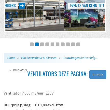
EVENTS VAN KLEIN TOT GROOT
Home
»
Machineverhuur & diversen
»
Bouwdrogers/ontvochtigers
»
Ventilators
VENTILATORS
DEZE PAGINA:
Printen
Ventilator 7.000 m3/uur 230V
Huurprijs p/dag € 19,00 excl. Btw.