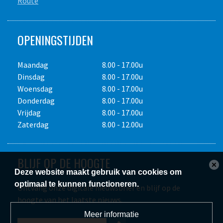
Route
OPENINGSTIJDEN
Maandag
8.00 - 17.00u
Dinsdag
8.00 - 17.00u
Woensdag
8.00 - 17.00u
Donderdag
8.00 - 17.00u
Vrijdag
8.00 - 17.00u
Zaterdag
8.00 - 12.00u
BLIJF OP DE HOOGTE
Deze website maakt gebruik van cookies om
optimaal te kunnen functioneren.
Ontvang onze digitale nieuwsbrief en blijf op de
hoogte van het laatste nieuws.
Meer informatie