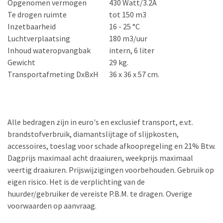
Opgenomen vermogen
430 Watt/3.2A
Te drogen ruimte
tot 150 m3
Inzetbaarheid
16 - 25 °C
Luchtverplaatsing
180 m3/uur
Inhoud wateropvangbak
intern, 6 liter
Gewicht
29 kg.
Transportafmeting DxBxH
36 x 36 x 57 cm.
Alle bedragen zijn in euro's en exclusief transport, e.v.t.
brandstofverbruik, diamantslijtage of slijpkosten,
accessoires, toeslag voor schade afkoopregeling en 21% Btw.
Dagprijs maximaal acht draaiuren, weekprijs maximaal
veertig draaiuren. Prijswijzigingen voorbehouden. Gebruik op
eigen risico. Het is de verplichting van de
huurder/gebruiker de vereiste P.B.M. te dragen. Overige
voorwaarden op aanvraag.