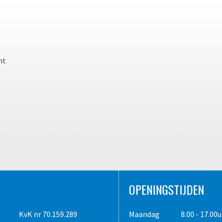
ht
OPENINGSTIJDEN
KvK nr 70.159.289
Maandag
8.00 - 17.00u