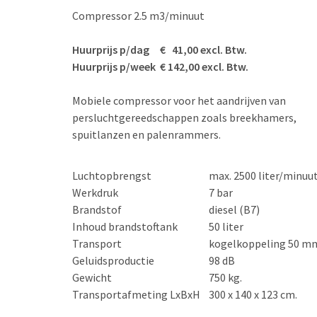
Compressor 2.5 m3/minuut
Huurprijs p/dag € 41,00 excl. Btw.
Huurprijs p/week € 142,00 excl. Btw.
Mobiele compressor voor het aandrijven van
persluchtgereedschappen zoals breekhamers,
spuitlanzen en palenrammers.
Luchtopbrengst
max. 2500 liter/minuu
Werkdruk
7 bar
Brandstof
diesel (B7)
Inhoud brandstoftank
50 liter
Transport
kogelkoppeling 50 m
Geluidsproductie
98 dB
Gewicht
750 kg.
Transportafmeting LxBxH
300 x 140 x 123 cm.