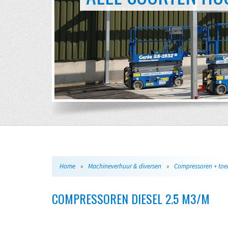
Home
»
Machineverhuur & diversen
»
COMPRESSOREN DIESEL 2.5 M3/M