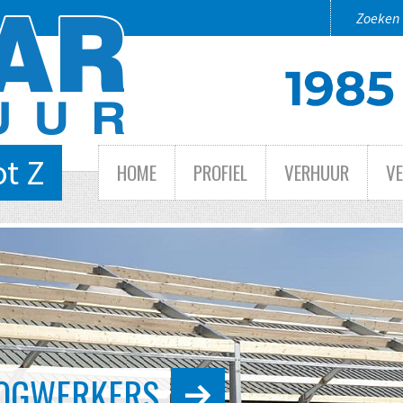
ot Z
HOME
PROFIEL
VERHUUR
V
 TOT GROOT