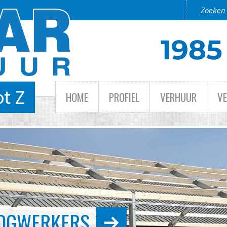
ot Z
HOME
PROFIEL
VERHUUR
V
N TOT GROOT