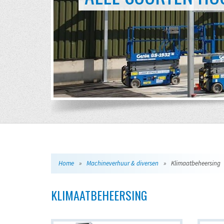
Home
»
Machineverhuur & diversen
»
Klimaatbeheersing
KLIMAATBEHEERSING