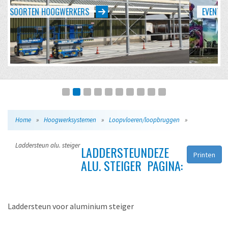
EVENTS VAN KLEIN TOT GROOT
Home
»
Hoogwerksystemen
»
Loopvloeren/loopbruggen
»
Laddersteun alu. steiger
LADDERSTEUN
DEZE
Printen
ALU. STEIGER
PAGINA:
Laddersteun voor aluminium steiger