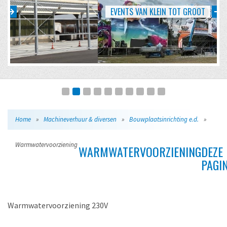
EVENTS VAN KLEIN TOT GROOT
Home
»
Machineverhuur & diversen
»
Bouwplaatsinrichting e.d.
»
Warmwatervoorziening
WARMWATERVOORZIENING
DEZE
PAGIN
Warmwatervoorziening 230V