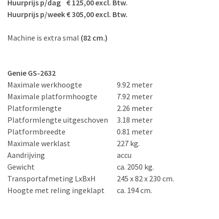
Huurprijs p/dag € 125,00 excl. Btw.
Huurprijs p/week € 305,00 excl. Btw.
Machine is extra smal
(82 cm.)
Genie GS-2632
Maximale werkhoogte
9.92 meter
Maximale platformhoogte
7.92 meter
Platformlengte
2.26 meter
Platformlengte uitgeschoven
3.18 meter
Platformbreedte
0.81 meter
Maximale werklast
227 kg.
Aandrijving
accu
Gewicht
ca. 2050 kg.
Transportafmeting LxBxH
245 x 82
x 230 cm.
Hoogte met reling ingeklapt
ca. 194 cm.