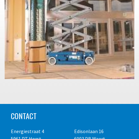
CONTACT
Energiestraat 4
Edisonlaan 16
5961 PT Horst
6003 DB Weert