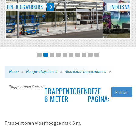
EVENTS VAN KLEIN TOT GROOT
Home
»
Hoogwerksystemen
»
Aluminium trappentorens
»
Trappentoren 6 meter
TRAPPENTOREN
DEZE
Printen
6 METER
PAGINA:
Trappentoren vloerhoogte max. 6 m.