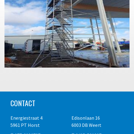
CONTACT
Energiestraat 4
Edisonlaan 16
5961 PT Horst
6003 DB Weert