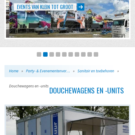
EVENTS VAN KLEIN TOT GROOT
Home
»
Party- & Evenementenverhuur
»
Sanitair en toebehoren
»
Douchewagens en -units
DOUCHEWAGENS EN -UNITS