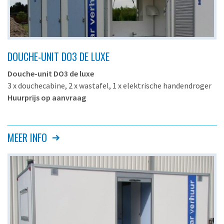
DOUCHE-UNIT DO3 DE LUXE
Douche-unit DO3 de luxe
3 x douchecabine, 2 x wastafel, 1 x elektrische handendroger
Huurprijs op aanvraag
Deze douche-units worden veelvuldig ingezet bij
evenementen en bij seizoensarbeid.
MEER INFO
Indeling:
Algemeen
3 x douchecabine
2 x dubbele kledinghaak per cabine
1 x zitje + 1 x schapje per cabine
2 x wastafel in meubel
1 x grote spiegel