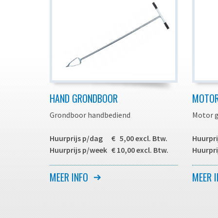
HAND GRONDBOOR
MOTOR
Grondboor handbediend
Motor 
Huurprijs p/dag € 5,00 excl. Btw.
Huurpri
Huurprijs p/week € 10,00 excl. Btw.
Huurpri
Handgrondboor voor het boren van
Motor g
MEER INFO
MEER I
gaten in zandgrond voor bijvoorbeeld
gaten i
het plaatsen van vlaggenmasten etc.
het pla
Ook leverbaar met benzine motor,