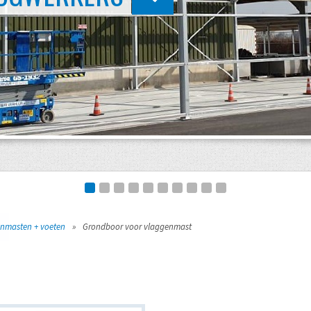
nmasten + voeten
»
Grondboor voor vlaggenmast