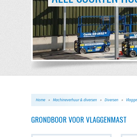
Home
»
Machineverhuur & diversen
»
Diversen
»
Vlagge
GRONDBOOR VOOR VLAGGENMAST