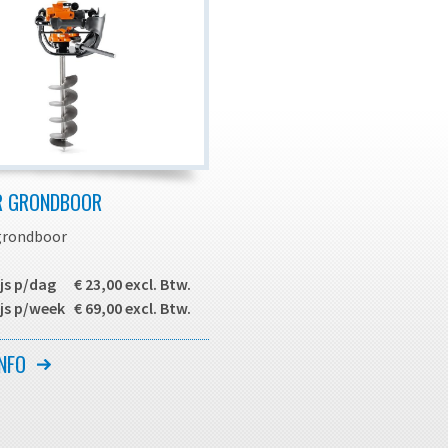
 GRONDBOOR
grondboor
js p/dag € 23,00 excl. Btw.
js p/week € 69,00 excl. Btw.
rondboor voor het boren van
NFO
n zandgrond voor bijvoorbeeld
atsen van vlaggenmasten etc.