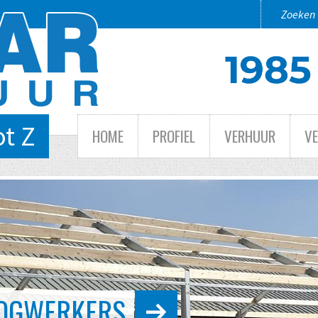
ot Z
HOME
PROFIEL
VERHUUR
V
 TOT GROOT