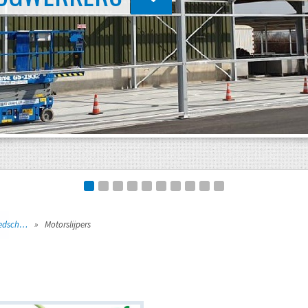
Stratenmakers gereedschap
»
Motorslijpers