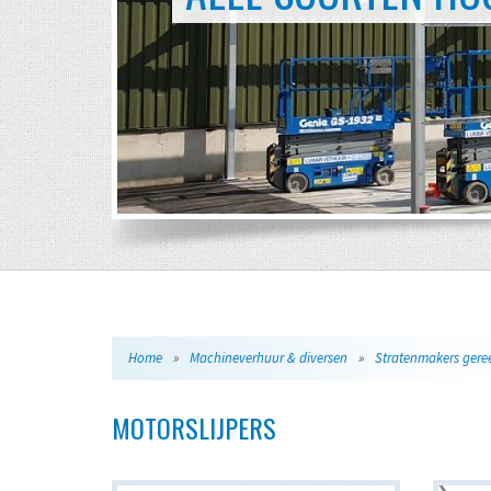
Home
»
Machineverhuur & diversen
»
MOTORSLIJPERS