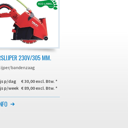
SLIJPER 230V/305 MM.
ijper/bandenzaag
js p/dag € 30,00 excl. Btw. *
js p/week € 89,00 excl. Btw. *
sief diamantslijtage
NFO
e voor zaagwerkzaamheden in
steen e.d. Het op maat maken