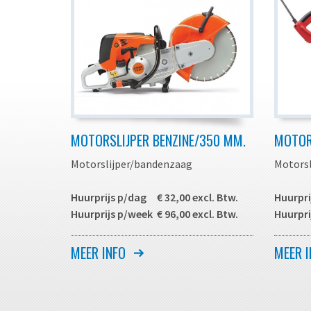
MOTORSLIJPER BENZINE/350 MM.
MOTOR
Motorslijper/bandenzaag
Motorsl
Huurprijs p/dag € 32,00 excl. Btw.
Huurpri
Huurprijs p/week € 96,00 excl. Btw.
Huurpri
* Exclu
MEER INFO
MEER I
Machine voor zaag- of
slijpwerkzaamheden in beton, asfalt
Machin
of metaal. Geschikt voor het zagen
beton, 
van tegels, trottoirbanden,