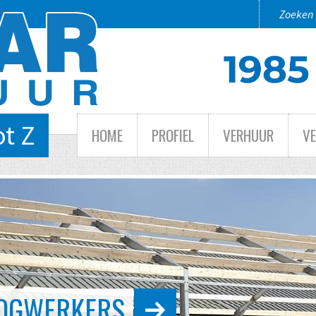
ot Z
HOME
PROFIEL
VERHUUR
V
 TOT GROOT