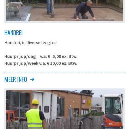
HANDREI
Handrei, in diverse lengtes
Huurprijs p/dag v.a. € 5,00 ex. Btw.
Huurprijs p/week v.a. € 10,00 ex. Btw.
Aluminium rei voor het egaliseren van het zandbed bij het
MEER INFO
leggen van bestrating of gazon of het egaliseren van
vloerspecie bij het maken van een afsmeervloer e.d.
In diverse lengtes beschikbaar.
Aluminium rei, lengte 100 of 125 cm.