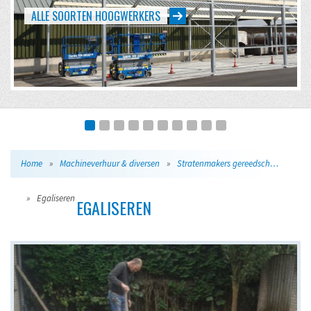
EVENTS VAN KLEIN TOT GROOT
Home
»
Machineverhuur & diversen
»
Stratenmakers gereedschap
»
Egaliseren
EGALISEREN