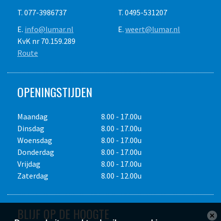
- Stoeprandaanpassing
T. 077-3986737
T. 0495-531207
- U rug wordt ontzien door de ergonomische werkhouding
E.
info@lumar.nl
E.
weert@lumar.nl
KvK nr 70.159.289
Werkbreedte verstelbaar
120 - 210 cm.
Route
Dakprofiel instelling
tot max. 4%
Stoeprandaanpassing
-40/+170 mm.
Gewicht
22 kg.
OPENINGSTIJDEN
Transportafmeting LxBxH
145 x 56 x 34 cm.
Maandag
8.00 - 17.00u
Dinsdag
8.00 - 17.00u
Woensdag
8.00 - 17.00u
Alle bedragen zijn in euro's en exclusief transport, e.v.t.
Donderdag
8.00 - 17.00u
brandstofverbruik, diamantslijtage of slijpkosten,
Vrijdag
8.00 - 17.00u
accessoires, toeslag voor schade afkoopregeling en 21% Btw.
Zaterdag
8.00 - 12.00u
Dagprijs maximaal acht draaiuren, weekprijs maximaal
veertig draaiuren. Prijswijzigingen voorbehouden. Gebruik op
eigen risico. Het is de verplichting van de
BLIJF OP DE HOOGTE
huurder/gebruiker de vereiste P.B.M. te dragen. Overige