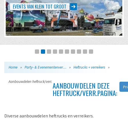
EVENTS VAN KLEIN TOT GROOT
Home
»
Party- & Evenementenverhuur
»
Heftrucks + verreikers
»
Aanbouwdelen heftruck/verr.
AANBOUWDELEN
DEZE
Pr
HEFTRUCK/VERR.
PAGINA:
Diverse aanbouwdelen heftrucks en verreikers.