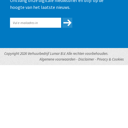
Ontvang onze digitale nieuwsbrief en blijf op de
hoogte van het laatste nieuws.
Copyright 2026 Verhuurbedrijf Lumar B.V. Alle rechten voorbehouden.
Algemene voorwaarden
-
Disclaimer
-
Privacy & Cookies