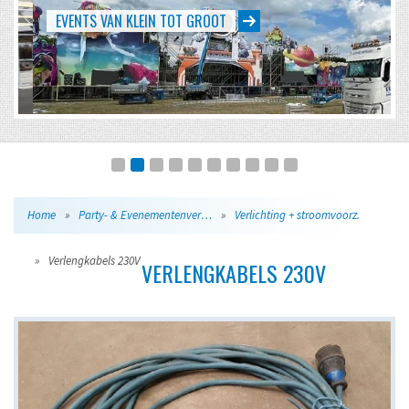
EVENTS VAN KLEIN TOT GROOT
Home
»
Party- & Evenementenverhuur
»
Verlichting + stroomvoorz.
»
Verlengkabels 230V
VERLENGKABELS 230V