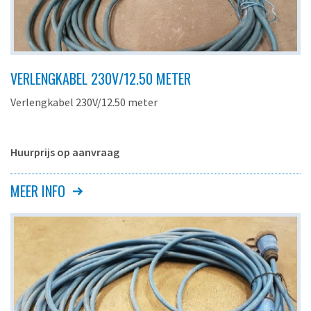
VERLENGKABEL 230V/12.50 METER
Verlengkabel 230V/12.50 meter
Huurprijs op aanvraag
MEER INFO
Omschrijving
Verlengkabel
230V/3p
Kabeldikte
3 x 2.5 mm2
Kabellengte
12.50 meter
Gewicht ca.
2.5 kg.