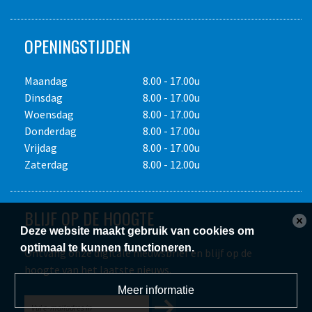
Omschrijving
OPENINGSTIJDEN
Spanning
230V/3p
Stroomsterkte
16A
Maandag
8.00 - 17.00u
Kabellengte
ca. 0.5 meter
Dinsdag
8.00 - 17.00u
Aderdikte
3 x 2.5 mm2
Woensdag
8.00 - 17.00u
Spatwaterdicht
IP44
Donderdag
8.00 - 17.00u
16A/3p/CEE
Vrijdag
8.00 - 17.00u
Stekker
32A/3p/CEE
Zaterdag
8.00 - 12.00u
Contra stekker
16A/3p/CEE
Gewicht ca.
1 kg.
BLIJF OP DE HOOGTE
Deze website maakt gebruik van cookies om
optimaal te kunnen functioneren.
Ontvang onze digitale nieuwsbrief en blijf op de
Precieze uitvoering en afmeting afhankelijk van het
hoogte van het laatste nieuws.
beschikbare type.
Meer informatie