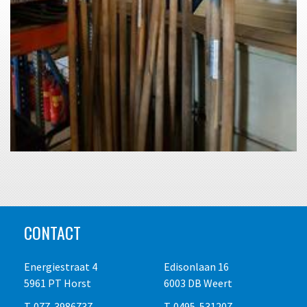
CONTACT
Energiestraat 4
Edisonlaan 16
5961 PT Horst
6003 DB Weert
T. 077-3986737
T. 0495-531207