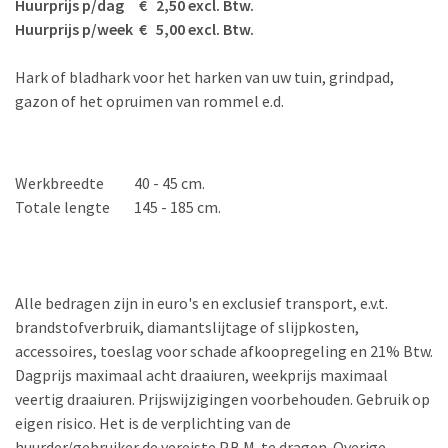
Huurprijs p/dag € 2,50 excl. Btw.
Huurprijs p/week € 5,00 excl. Btw.
Hark of bladhark voor het harken van uw tuin, grindpad,
gazon of het opruimen van rommel e.d.
Werkbreedte
40 - 45 cm.
Totale lengte
145 - 185 cm.
Alle bedragen zijn in euro's en exclusief transport, e.v.t.
brandstofverbruik, diamantslijtage of slijpkosten,
accessoires, toeslag voor schade afkoopregeling en 21% Btw.
Dagprijs maximaal acht draaiuren, weekprijs maximaal
veertig draaiuren. Prijswijzigingen voorbehouden. Gebruik op
eigen risico. Het is de verplichting van de
huurder/gebruiker de vereiste P.B.M. te dragen. Overige